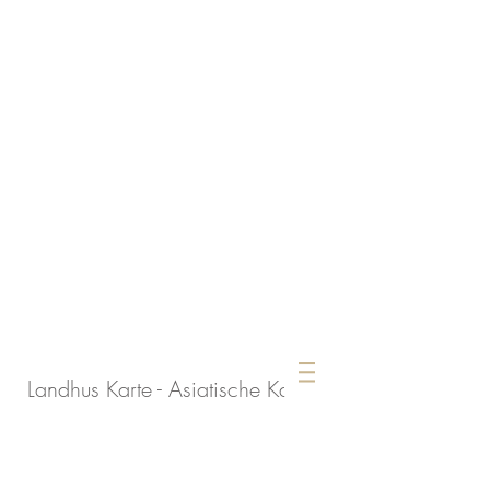
Landhus Karte -
Asiatische Karte
-
Spezialität Kalbsleber
Unser Menü im