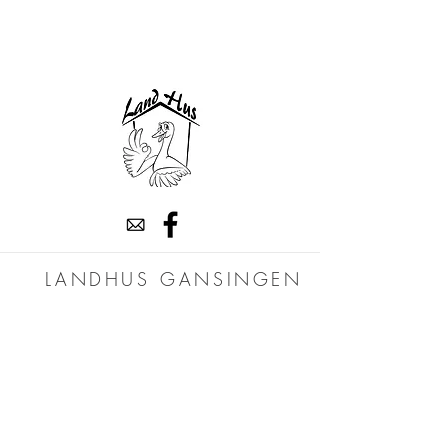
Ausserdorfstrasse 4
5272 Gansingen
+41 62
875 11 75
LANDHUS GANSINGEN